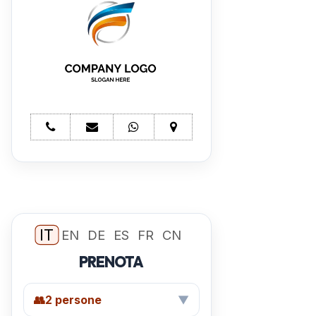
telefono
e-
whatsapp
mappa
Ristorante
mail
Ristorante
Ristorante
esempio
Ristorante
esempio
esempio
esempio
IT
EN
DE
ES
FR
CN
PRENOTA
👥
2 persone
▼