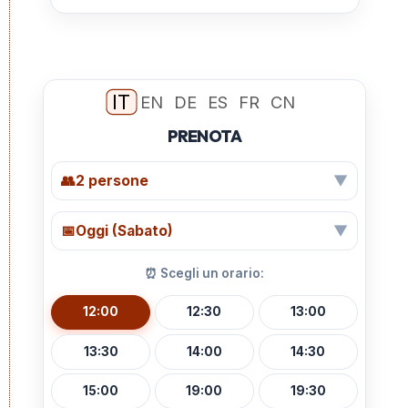
esempio
Ristorante
esempio
esempio
esempio
IT
EN
DE
ES
FR
CN
PRENOTA
▼
👥
2 persone
▼
📅
Oggi (Sabato)
⏰ Scegli un orario:
12:00
12:30
13:00
13:30
14:00
14:30
15:00
19:00
19:30